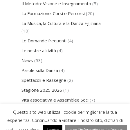
Il Metodo: Visione e Insegnamento
(5)
Seguici
La Formazione: Corsi e Percorsi
(20)
La Musica, la Cultura e la Danza Egiziana
(10)
Le Domande frequenti
(4)
Affiliata UISP Codice Registro CONI nr.
Le nostre attività
(4)
A050802
News
(53)
Le nostre attività sono riservate ai
Soci
Parole sulla Danza
(4)
Spettacoli e Rassegne
(2)
Copyright © 2018 Associazione Sportiva
Dilettantistica Artemide Danza Egiziana
Stagione 2025 2026
(1)
Icone e grafica: Bianco Tangerine snc
Vita associativa e Assemblee Soci
(7)
Tutti i diritti riservati.
Questo sito web utilizza i cookie per migliorare la tua
Vietata la riproduzione, anche parziale.
esperienza. Continuando a visitare il nostro sito, dichiari di
accettare i cookies.
Accetto
Leggi l'informativa sulla Privacy