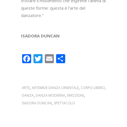
trovare il movimento che esprime l’anima di
queste forme: questa è l’arte del
danzatore.”
ISADORA DUNCAN
Facebook
Twitter
Email
Condividi
,
,
,
ARTE
ARTEMIDE DANZA ORIENTALE
CORPO LIBERO
,
,
,
DANZA
DANZA MODERNA
EMOZIONI
,
ISADORA DUNCAN
SPETTACOLO